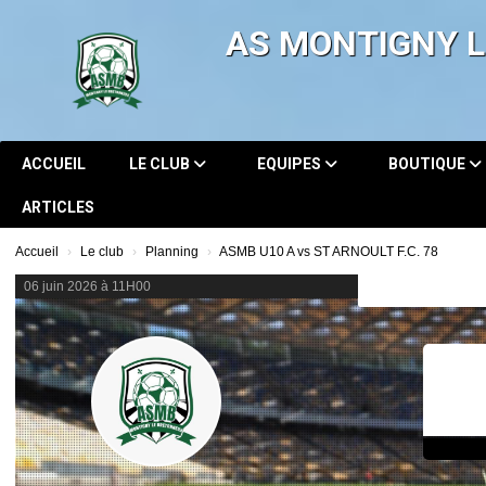
Panneau de gestion des cookies
AS MONTIGNY 
ACCUEIL
LE CLUB
EQUIPES
BOUTIQUE
ARTICLES
Accueil
Le club
Planning
ASMB U10 A vs ST ARNOULT F.C. 78
06 juin 2026 à 11H00