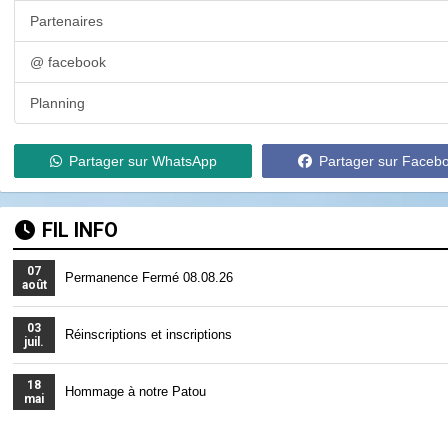
Partenaires
@ facebook
Planning
Partager sur WhatsApp
Partager sur Faceb
FIL INFO
07
Permanence Fermé 08.08.26
août
03
Réinscriptions et inscriptions
juil.
18
Hommage à notre Patou
mai