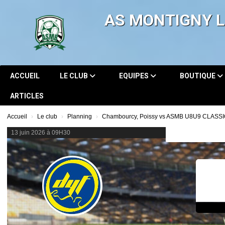
Panneau de gestion des cookies
AS MONTIGNY 
ACCUEIL
LE CLUB
EQUIPES
BOUTIQUE
ARTICLES
Accueil
Le club
Planning
Chambourcy, Poissy vs ASMB U8U9 CLASS
13 juin 2026 à 09H30