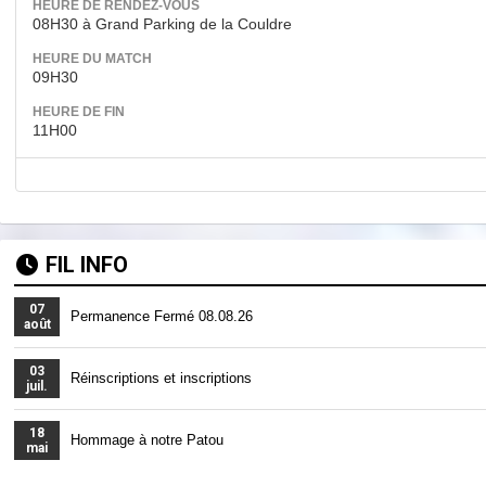
HEURE DE RENDEZ-VOUS
08H30 à Grand Parking de la Couldre
HEURE DU MATCH
09H30
HEURE DE FIN
11H00
FIL INFO
07
Permanence Fermé 08.08.26
août
03
Réinscriptions et inscriptions
juil.
18
Hommage à notre Patou
mai