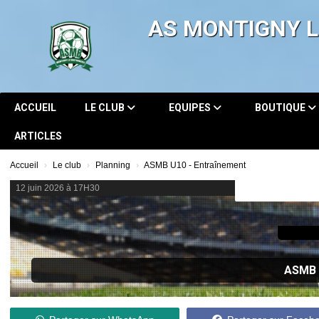
Panneau de gestion des cookies
AS MONTIGNY 
ACCUEIL
LE CLUB
EQUIPES
BOUTIQUE
ARTICLES
Accueil
Le club
Planning
ASMB U10 - Entraînement
12 juin 2026 à 17H30
ASMB 