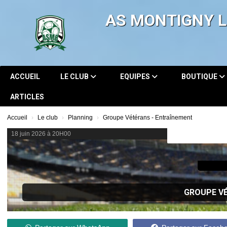
Panneau de gestion des cookies
AS MONTIGNY 
ACCUEIL
LE CLUB
EQUIPES
BOUTIQUE
ARTICLES
Accueil
Le club
Planning
Groupe Vétérans - Entraînement
18 juin 2026 à 20H00
GROUPE V