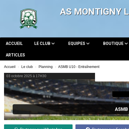
Panneau de gestion des cookies
AS MONTIGNY 
ACCUEIL
LE CLUB
EQUIPES
BOUTIQUE
ARTICLES
Accueil
Le club
Planning
ASMB U10 - Entraînement
03 octobre 2025 à 17H30
ASMB 