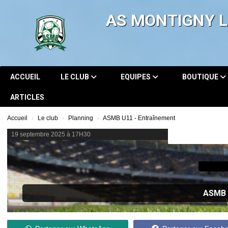
Panneau de gestion des cookies
AS MONTIGNY 
ACCUEIL
LE CLUB
EQUIPES
BOUTIQUE
ARTICLES
Accueil
Le club
Planning
ASMB U11 - Entraînement
19 septembre 2025 à 17H30
ASMB 