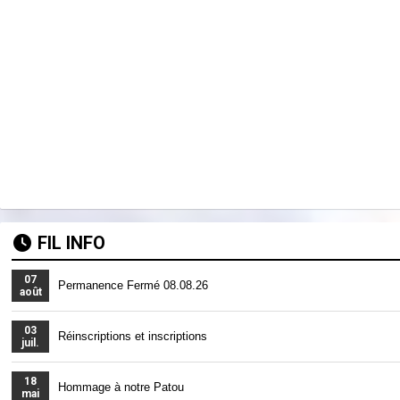
FIL INFO
07
Permanence Fermé 08.08.26
août
03
Réinscriptions et inscriptions
juil.
18
Hommage à notre Patou
mai