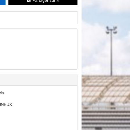
Partager sur X
tin
NNEUX