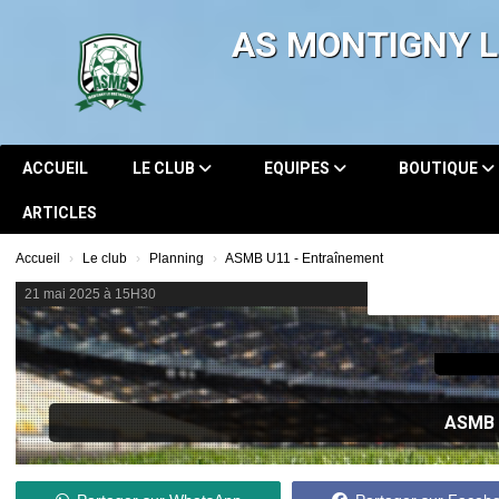
Panneau de gestion des cookies
AS MONTIGNY 
ACCUEIL
LE CLUB
EQUIPES
BOUTIQUE
ARTICLES
Accueil
Le club
Planning
ASMB U11 - Entraînement
21 mai 2025 à 15H30
ASMB 