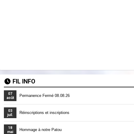
FIL INFO
07
Permanence Fermé 08.08.26
août
03
Réinscriptions et inscriptions
juil.
18
Hommage à notre Patou
mai