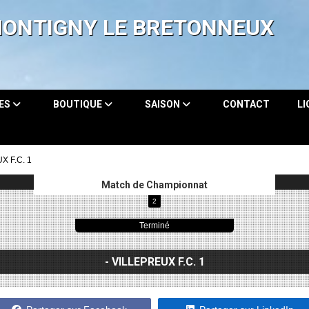
MONTIGNY LE BRETONNEUX
PES
BOUTIQUE
SAISON
CONTACT
L
X F.C. 1
Match de Championnat
2
Terminé
- VILLEPREUX F.C. 1